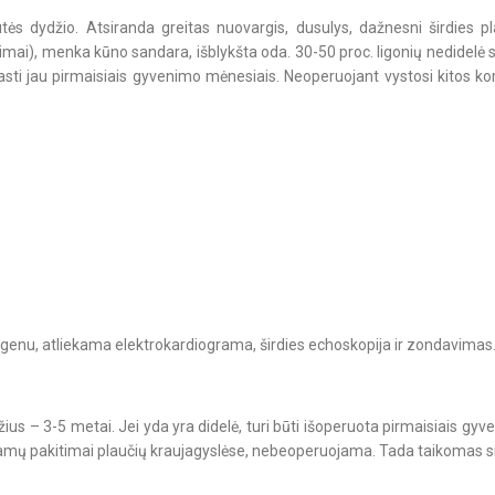
tės dydžio. Atsiranda greitas nuovargis, dusulys, dažnesni širdies p
imai), menka kūno sandara, išblykšta oda. 30-50 proc. ligonių nedidelė 
sti jau pirmaisiais gyvenimo mėnesiais. Neoperuojant vystosi kitos komp
ntgenu, atliekama elektrokardiograma, širdies echoskopija ir zondavimas
ius – 3-5 metai. Jei yda yra didelė, turi būti išoperuota pirmaisiais g
įžtamų pakitimai plaučių kraujagyslėse, nebeoperuojama. Tada taikomas