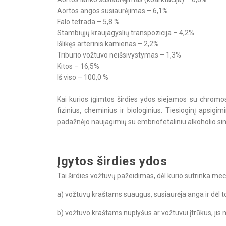
Aortos angos susiaurėjimas – 6,1%
Falo tetrada – 5,8 %
Stambiųjų kraujagyslių transpozicija – 4,2%
Išlikęs arterinis kamienas – 2,2%
Triburio vožtuvo neišsivystymas – 1,3%
Kitos – 16,5%
Iš viso – 100,0 %
Kai kurios įgimtos širdies ydos siejamos su chromos
fizinius, cheminius ir biologinius. Tiesioginį apsig
padažnėjo naujagimių su embriofetaliniu alkoholio s
Įgytos širdies ydos
Tai širdies vožtuvų pažeidimas, dėl kurio sutrinka mec
a) vožtuvų kraštams suaugus, susiaurėja anga ir dėl to 
b) vožtuvo kraštams nuplyšus ar vožtuvui įtrūkus, jis n