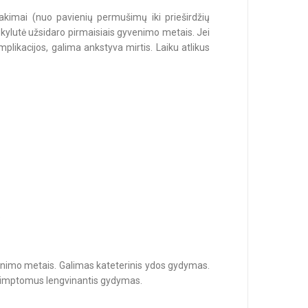
lakimai (nuo pavienių permušimų iki prieširdžių
skylutė užsidaro pirmaisiais gyvenimo metais. Jei
likacijos, galima ankstyva mirtis. Laiku atlikus
.
yvenimo metais. Galimas kateterinis ydos gydymas.
 simptomus lengvinantis gydymas.