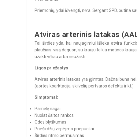
Priemonių, ydai išvengti, nėra. Sergant SPD, būtina s
Atviras arterinis latakas (AA
Tai širdies yda, kai naujagimiui išlieka atvira funk
plaučiais: visą deguonį su krauju teikia motinos krauja
užakti vėliau arba neužakti.
Ligos priežastys
Atviras arterinis latakas yra įgimtas. Dažnai būna n
(aortos koarktacija, skilvelių pertvaros defektu ir kt.)
Simptomai:
Pamėlę nagai
Nuolat šaltos rankos
Odos blyškumas
Prieširdžių virpėjimo priepuoliai
Širdies ritmo permušimas