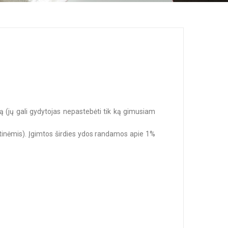
ą (jų gali gydytojas nepastebėti tik ką gimusiam
tinėmis). Įgimtos širdies ydos randamos apie 1%