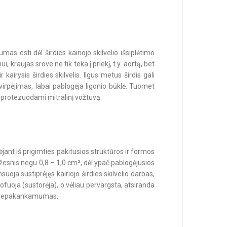
 esti dėl širdies kairiojo skilvelio išsiplėtimo
, kraujas srove ne tik teka į priekį, t.y. aortą, bet
 ir kairysis širdies skilvelis. Ilgus metus širdis gali
 virpėjimas, labai pablogėja ligonio būklė. Tuomet
i, protezuodami mitralinį vožtuvą.
kėjant iš prigimties pakitusios struktūros ir formos
žesnis negu 0,8 – 1,0 cm², dėl ypač pablogėjusios
oja sustiprėjęs kairiojo širdies skilvelio darbas,
trofuoja (sustorėja), o vėliau pervargsta, atsiranda
lio nepakankamumas.