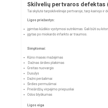
Skilvelių pertvaros defektas
Tai skylutė tarpskilvelinėje pertvaroje, tarp kairiojo 
Ligos priežastys:
įgimtas kūdikio vystymosi sutrikimas. Gali būti su kit
įgytas po miokardo infarkto ar traumos.
Simptomai:
Kūno masės mažėjimas
Dažnas širdies plakimas
Greitas nuovargis
Dusulys
Dažni peršalimai
Širdies permušimai
Prieširdžių virpėjimo priepuoliai
Odos blyškumas
Ligos eiga