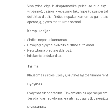
Visa ydos eiga ir simptomatika priklauso nuo skylu
virpėjimo), dažnos kvėpavimo takų ligos (dažni peršal
defektas didelis, širdies nepakankamumas gali atsira
operaciją, gyvenimo trukmė normali.
Komplikacijos:
Širdies nepakankamumas;
Pavojingi gyvybei skilveliniai ritmo sutrikimai;
Negrįžtama plautinė sklerozė;
Infekcinis endokarditas.
Tyrimai
Klausomas širdies ūžesys, krūtinės ląstos tiriama re
Gydymas
Gydymas tik operacinis. Tinkamiausias operacijai amž
Jei yda ilgai negydoma, yra atsiradusių ryškių negr
Profilaktika