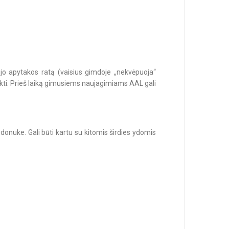
raujo apytakos ratą (vaisius gimdoje „nekvėpuoja“
užakti. Prieš laiką gimusiems naujagimiams AAL gali
onuke. Gali būti kartu su kitomis širdies ydomis