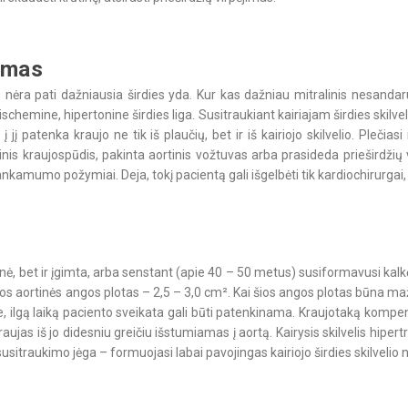
umas
a pati dažniausia širdies yda. Kur kas dažniau mitralinis nesandarumas
hemine, hipertonine širdies liga. Susitraukiant kairiajam širdies skilveliui
s į jį patenka kraujo ne tik iš plaučių, bet ir iš kairiojo skilvelio. Plečiasi
rinis kraujospūdis, pakinta aortinis vožtuvas arba prasideda prieširdžių
pakankamumo požymiai. Deja, tokį pacientą gali išgelbėti tik kardiochirurga
atinė, bet ir įgimta, arba senstant (apie 40 – 50 metus) susiformavusi kal
os aortinės angos plotas – 2,5 – 3,0 cm². Kai šios angos plotas būna ma
, ilgą laiką paciento sveikata gali būti patenkinama. Kraujotaką kompensu
aujas iš jo didesniu greičiu išstumiamas į aortą. Kairysis skilvelis hiper
susitraukimo jėga – formuojasi labai pavojingas kairiojo širdies skilve