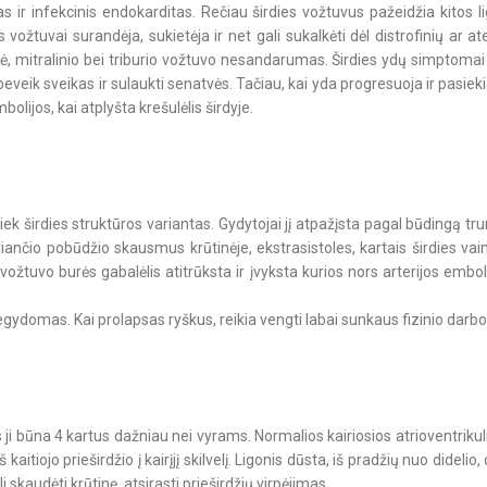
 ir infekcinis endokarditas. Rečiau širdies vožtuvus pažeidžia kitos li
tuvai surandėja, sukietėja ir net gali sukalkėti dėl distrofinių ar ate
ė, mitralinio bei triburio vožtuvo nesandarumas. Širdies ydų simptomai 
eveik sveikas ir sulaukti senatvės. Tačiau, kai yda progresuoja ir pasiekia
bolijos, kai atplyšta krešulėlis širdyje.
, kiek širdies struktūros variantas. Gydytojai jį atpažįsta pagal būdingą t
uriančio pobūdžio skausmus krūtinėje, ekstrasistoles, kartais širdies vai
vožtuvo burės gabalėlis atitrūksta ir įvyksta kurios nors arterijos embol
gydomas. Kai prolapsas ryškus, reikia vengti labai sunkaus fizinio darbo
ji būna 4 kartus dažniau nei vyrams. Normalios kairiosios atrioventrikul
 kaitiojo prieširdžio į kairįjį skilvelį. Ligonis dūsta, iš pradžių nuo didelio
li skaudėti krūtinę, atsirasti prieširdžių virpėjimas.