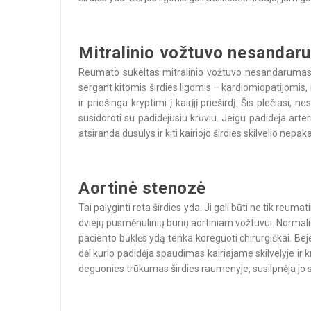
Mitralinio vožtuvo nesandar
Reumato sukeltas mitralinio vožtuvo nesandarumas nėr
sergant kitomis širdies ligomis – kardiomiopatijomis, isc
ir priešinga kryptimi į kairįjį prieširdį. Šis plečiasi, ne
susidoroti su padidėjusiu krūviu. Jeigu padidėja arte
atsiranda dusulys ir kiti kairiojo širdies skilvelio ne
Aortinė stenozė
Tai palyginti reta širdies yda. Ji gali būti ne tik reum
dviejų pusmėnulinių burių aortiniam vožtuvui. Normali
paciento būklės ydą tenka koreguoti chirurgiškai. Beje
dėl kurio padidėja spaudimas kairiajame skilvelyje ir kr
deguonies trūkumas širdies raumenyje, susilpnėja jo 