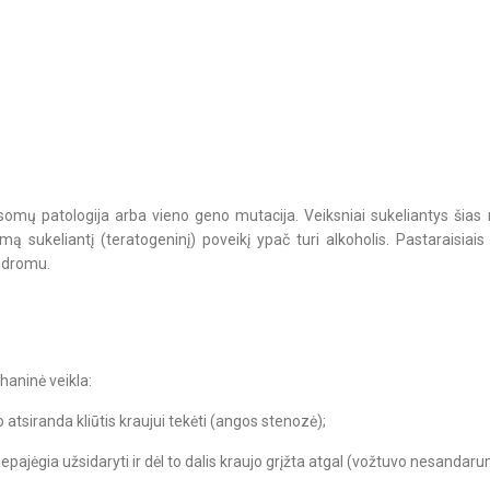
omų patologija arba vieno geno mutacija. Veiksniai sukeliantys šias 
imimą sukeliantį (teratogeninį) poveikį ypač turi alkoholis. Pastaraisi
indromu.
haninė veikla:
atsiranda kliūtis kraujui tekėti (angos stenozė);
epajėgia užsidaryti ir dėl to dalis kraujo grįžta atgal (vožtuvo nesandar