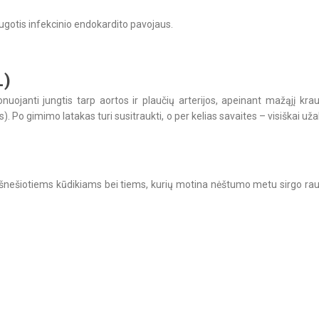
augotis infekcinio endokardito pavojaus.
L)
cionuojanti jungtis tarp aortos ir plaučių arterijos, apeinant mažąjį k
s). Po gimimo latakas turi susitraukti, o per kelias savaites – visiškai 
eišnešiotiems kūdikiams bei tiems, kurių motina nėštumo metu sirgo raud