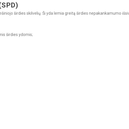
 (SPD)
ir dešiniojo širdies skilvelių. Ši yda lemia greitą širdies nepakankamumo 
omis širdies ydomis;