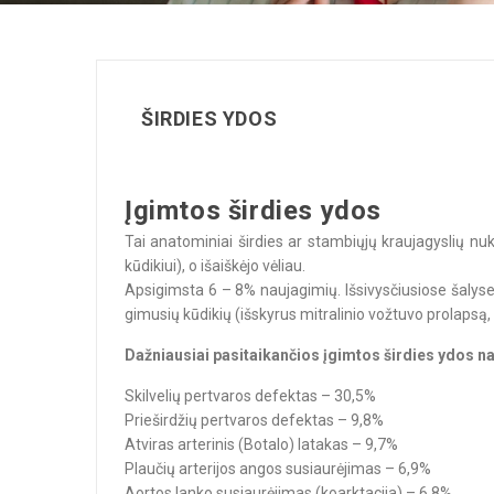
ŠIRDIES YDOS
Įgimtos širdies ydos
Tai anatominiai širdies ar stambiųjų kraujagyslių nu
kūdikiui), o išaiškėjo vėliau.
Apsigimsta 6 – 8% naujagimių. Išsivysčiusiose šalys
gimusių kūdikių (išskyrus mitralinio vožtuvo prolapsą, 
Dažniausiai pasitaikančios įgimtos širdies ydos n
Skilvelių pertvaros defektas – 30,5%
Prieširdžių pertvaros defektas – 9,8%
Atviras arterinis (Botalo) latakas – 9,7%
Plaučių arterijos angos susiaurėjimas – 6,9%
Aortos lanko susiaurėjimas (koarktacija) – 6,8%