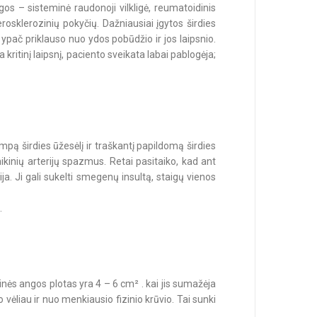
gos – sisteminė raudonoji vilkligė, reumatoidinis
rosklerozinių pokyčių. Dažniausiai įgytos širdies
ypač priklauso nuo ydos pobūdžio ir jos laipsnio.
 kritinį laipsnį, paciento sveikata labai pablogėja;
rumpą širdies ūžesėlį ir traškantį papildomą širdies
nikinių arterijų spazmus. Retai pasitaiko, kad ant
ija. Ji gali sukelti smegenų insultą, staigų vienos
.
inės angos plotas yra 4 – 6 cm² . kai jis sumažėja
, o vėliau ir nuo menkiausio fizinio krūvio. Tai sunki