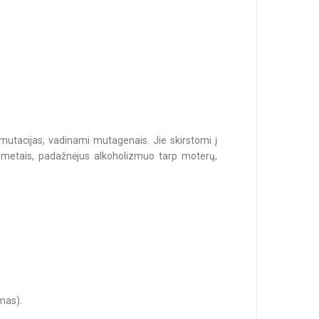
mutacijas, vadinami mutagenais. Jie skirstomi į
ais metais, padažnėjus alkoholizmuo tarp moterų,
umas).