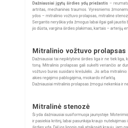
Dažniausiai įgytų širdies ydų priežastis
– reumatas
artritas, mechaninės traumos. Vyresniems žmonėms vož
ydos – mitralinio vožtuvo prolapsas, mitralinė stenoz
Sergantis neryškia yda žmogus labai ilgai gali jaustis b
jis dūsta, vargina širdies plakimas, kartais – arterijų em
Mitralinio vožtuvo prolapsas
Dažniausiai tai nepiktybinė širdies liga ir ne tiek liga
toną. Mitralinis prolapsas gali sukelti veriančio ar d
vožtuvo burės susidaro krešulėlis. Jis arba mitralinio 
akies regėjimo pablogėjima, miokardo infarktą.
Dažniausiai mitralinis prolapsas žmogui nekenkia ir ne
Mitralinė stenozė
Ši yda dažniausiai susiformuoja jaunystėje. Moterimis 
ir pasiekia kritinį, labai pasunkėja kraujo nutekėjimas iš
širdies yda. Dėl jos ligonis gali atsikosėti krauju, jam ga