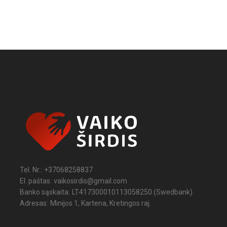
Tel. Nr.:
+37068258837
El. paštas:
vaikosirdis@gmail.com
Banko sąskaita:
LT417300010113058250 (Swedbank)
Adresas:
Minijos 1, Kartena, Kretingos raj.