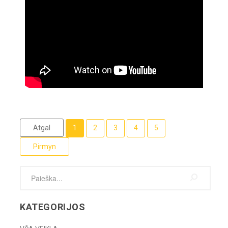
Atgal
1
2
3
4
5
Pirmyn
KATEGORIJOS