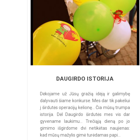
DAUGIRDO ISTORIJA
Dėkojame už Jūsų gražią idėją ir galimybę
dalyvauti šiame konkurse. Mes dar tik pakeliui
į širdutės operacijų kelionę... Čia mūsų trumpa
istorija. Dėl Daugirdo širdutės mes vis dar
gyvename laukimu... Trečiąją dieną po jo
gimimo išgirdome dvi netikėtas naujienas:
kad mūsų mažylis gimė turėdamas papi...