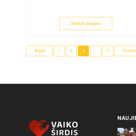
Skaityti daugiau
Atgal
1
2
3
...
11
Pirmyn
NAUJI