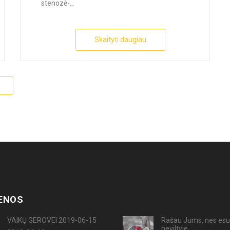
stenozė-...
Skaityti daugiau
ENOS
VAIKŲ GEROVEI 2019-06-15
Rašau Jums, nes esu
neviltyje...