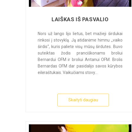
LAIŠKAS IŠ PASVALIO
Nors už lango lijo lietus, bet mažieji širdukai
rinkosi į stovyklą. Ją atidarėme himnu ,,vaiko
širdis“, kuris palietė visų mūsų širdutes. Buvo
suteiktas žodis pranciškonams broliui
Bernardui OFM ir broliui Antanui OFM. Brolis
Bernardas OFM dar pasidalijo savos kūrybos
eilėraštukais. Vaikučiams stovy...
Skaityti daugiau