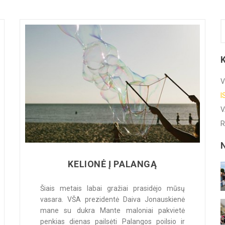
VAIZDO ĮRAŠAI
FORUMAS
RENGINIAI
PAREMK
V
I
V
R
KELIONĖ Į PALANGĄ
Šiais metais labai gražiai prasidėjo mūsų
vasara. VŠA prezidentė Daiva Jonauskienė
mane su dukra Mante maloniai pakvietė
penkias dienas pailsėti Palangos poilsio ir