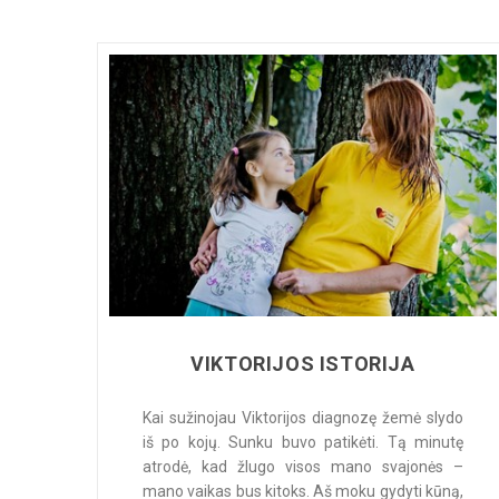
VIKTORIJOS ISTORIJA
Kai sužinojau Viktorijos diagnozę žemė slydo
iš po kojų. Sunku buvo patikėti. Tą minutę
atrodė, kad žlugo visos mano svajonės –
mano vaikas bus kitoks. Aš moku gydyti kūną,