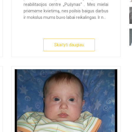
reabilitacijos centre „Pušynas“ . Mes mielai
priėmėme kvietimą, nes poilsis baigus darbus
ir mokslus mums buvo labai reikalingas. Ir n...
Skaityti daugiau