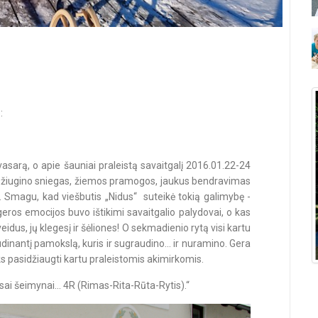
:
 vasarą, o apie šauniai praleistą savaitgalį 2016.01.22-24
. Džiugino sniegas, žiemos pramogos, jaukus bendravimas
is. Smagu, kad viešbutis „Nidus“ suteikė tokią galimybę -
eros emocijos buvo ištikimi savaitgalio palydovai, o kas
dus, jų klegesį ir šėliones! O sekmadienio rytą visi kartu
inantį pamokslą, kuris ir sugraudino... ir nuramino. Gera
eks pasidžiaugti kartu praleistomis akimirkomis.
isai šeimynai... 4R (Rimas-Rita-Rūta-Rytis).“