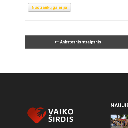
Nuotraukų galerija
Ankstesnis straipsnis
NAUJI