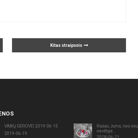
Kitas straipsnis
ENOS
VAIKŲ GEROVEI 2019-06-15
Rašau Jums, nes esu
neviltyje...
2019-06-19
2018-06-21