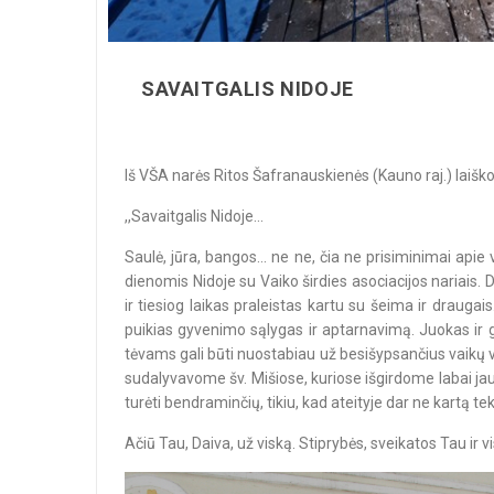
SAVAITGALIS NIDOJE
Iš VŠA narės Ritos Šafranauskienės (Kauno raj.) laiško
,,Savaitgalis Nidoje...
Saulė, jūra, bangos... ne ne, čia ne prisiminimai apie
dienomis Nidoje su Vaiko širdies asociacijos nariais
ir tiesiog laikas praleistas kartu su šeima ir drauga
puikias gyvenimo sąlygas ir aptarnavimą. Juokas ir g
tėvams gali būti nuostabiau už besišypsančius vaikų vei
sudalyvavome šv. Mišiose, kuriose išgirdome labai jaud
turėti bendraminčių, tikiu, kad ateityje dar ne kartą t
Ačiū Tau, Daiva, už viską. Stiprybės, sveikatos Tau ir v