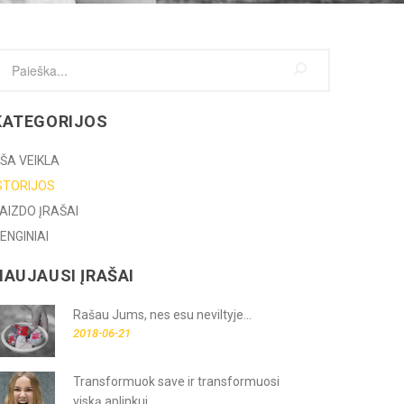
KATEGORIJOS
ŠA VEIKLA
STORIJOS
AIZDO ĮRAŠAI
ENGINIAI
NAUJAUSI ĮRAŠAI
Rašau Jums, nes esu neviltyje...
2018-06-21
Transformuok save ir transformuosi
viską aplinkui