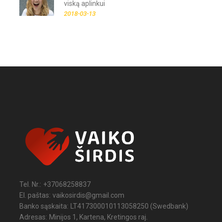
viską aplinkui
2018-03-13
Tel. Nr.:
+37068258837
El. paštas:
vaikosirdis@gmail.com
Banko sąskaita:
LT417300010113058250 (Swedbank)
Adresas:
Minijos 1, Kartena, Kretingos raj.