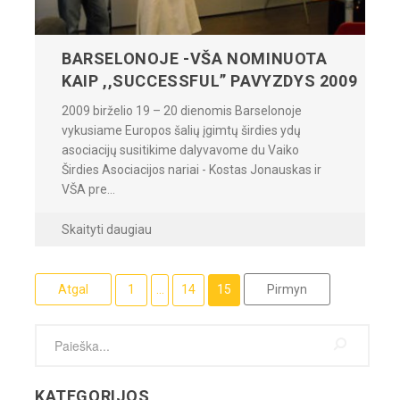
BARSELONOJE -VŠA NOMINUOTA
KAIP ,,SUCCESSFUL” PAVYZDYS 2009
2009 birželio 19 – 20 dienomis Barselonoje
vykusiame Europos šalių įgimtų širdies ydų
asociacijų susitikime dalyvavome du Vaiko
Širdies Asociacijos nariai - Kostas Jonauskas ir
VŠA pre...
Skaityti daugiau
Atgal
1
...
14
15
Pirmyn
KATEGORIJOS