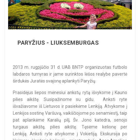
PARYŽIUS - LIUKSEMBURGAS
2013 m. rugpjūčio 31 d. UAB BNTP organizuotas futbolo
labdaros turnyras ir jame surinktos lėšos realybe pavertė
širdukės Juratės svajonę aplankyti Paryžių.
Prasidėjus liepos mėnesiui ankstų rytą išvykome į Kauno
pilies aikštę. Susipažinome su gidu. Anksti ryte
išvažiavome iš Lietuvos ir pasiekėme Lenkiją. Atvykome į
Lenkijos sostinę Varšuvą, vaikščiojome po senamiestį, taip
pat aplankėme Karalių pilį, Šv. Jono katedra, senojo
turgaus aikštę, pilies aikštę. Tęsėme kelionę per
Lenkiją. Anksti ryte atvykome į Vokietiją. Ekskursija po