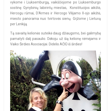
vykome i Liuksemburgą, vaikščiojome po Liuksemburgo
sostinę. Gynybinių labirintų miestas, Konstitucijos aikštė,
Hercogu rūmai, D'Armes ir Hercogo Vilijamo II-ojo aikštė,
miesto panorama nuo tvirtovės sienų. Grįžome į Lietuvą
per Lenkiją.
Tą savaitę kelionės suteikė daug džiaugsmo, bei galimybę
pamatyti dalį pasaulio. Dėkoju už šią kelionę rėmėjams ir
Vaiko Širdies Asociacijai. Didelis AČIŪ iš širdies!