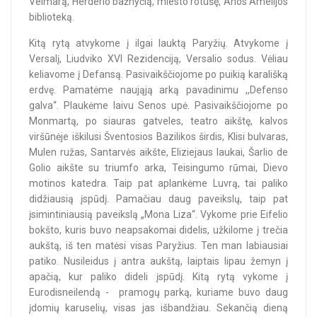
Veimarą, Herderio bažnyčią, miesto rotušę, Anos Amelijos
biblioteką.
Kitą rytą atvykome į ilgai lauktą Paryžių. Atvykome į
Versalį, Liudviko XVI Rezidenciją, Versalio sodus. Vėliau
keliavome į Defansą. Pasivaikščiojome po puikią karališką
erdvę. Pamatėme naująją arką pavadinimu ,,Defenso
galva“. Plaukėme laivu Senos upė. Pasivaikščiojome po
Monmartą, po siauras gatveles, teatro aikštę, kalvos
viršūnėje iškilusi Šventosios Bazilikos širdis, Klisi bulvaras,
Mulen ružas, Santarvės aikšte, Eliziejaus laukai, Šarlio de
Golio aikšte su triumfo arka, Teisingumo rūmai, Dievo
motinos katedra. Taip pat aplankėme Luvrą, tai paliko
didžiausią įspūdį. Pamačiau daug paveikslų, taip pat
įsimintiniausią paveikslą „Mona Liza“. Vykome prie Eifelio
bokšto, kuris buvo neapsakomai didelis, užkilome į trečia
aukštą, iš ten matėsi visas Paryžius. Ten man labiausiai
patiko. Nusileidus į antra aukštą, laiptais lipau žemyn į
apačią, kur paliko dideli įspūdį. Kitą rytą vykome į
Eurodisneilendą - pramogų parką, kuriame buvo daug
įdomių karuselių, visas jas išbandžiau. Sekančią dieną