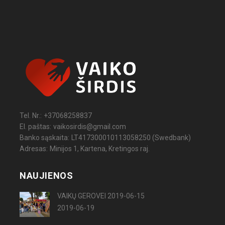
Tel. Nr.:
+37068258837
El. paštas:
vaikosirdis@gmail.com
Banko sąskaita:
LT417300010113058250 (Swedbank)
Adresas:
Minijos 1, Kartena, Kretingos raj.
NAUJIENOS
VAIKŲ GEROVEI 2019-06-15
2019-06-19